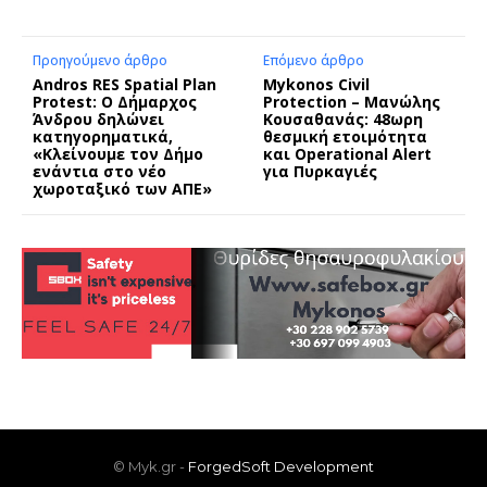
Προηγούμενο άρθρο
Επόμενο άρθρο
Andros RES Spatial Plan
Mykonos Civil
Protest: Ο Δήμαρχος
Protection – Μανώλης
Άνδρου δηλώνει
Κουσαθανάς: 48ωρη
κατηγορηματικά,
θεσμική ετοιμότητα
«Κλείνουμε τον Δήμο
και Operational Alert
ενάντια στο νέο
για Πυρκαγιές
χωροταξικό των ΑΠΕ»
© Myk.gr -
ForgedSoft Development