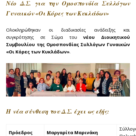
Νέο Δ.Σ. για την Ομοσπονδία Συλλόγων
Γυναικών «Οι Κόρες των Κυκλάδων»
Ολοκληρώθηκαν οι διαδικασίες ανάδειξης και
συγκρότησης σε Σώμα του
νέου Διοικητικού
Don't miss
Συμβουλίου της Ομοσπονδίας Συλλόγων Γυναικών
«Οι Κόρες των Κυκλάδων»
.
out!
Sing up for our newsletter
to stay in the loop.
SUBSCRIBE
Η νέα σύνθεση του Δ.Σ. έχει ως εξής:
Σύλλογ
Πρόεδρος
Μαργαρίτα Μαρινάκη