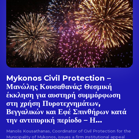
out!
Sing up for our newsletter
to stay in the loop.
SUBSCRIBE
Mykonos Civil Protection –
Μανώλης Κουσαθανάς: Θεσμική
έκκληση για αυστηρή συμμόρφωση
στη χρήση Πυροτεχνημάτων,
Βεγγαλικών και Εφέ Σπινθήρων κατά
την αντιπυρική περίοδο – Η...
Manolis Kousathanas, Coordinator of Civil Protection for the
Municipality of Mykonos, issues a firm institutional appeal