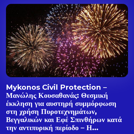
Don't miss
out!
Sing up for our newsletter
to stay in the loop.
SUBSCRIBE
Mykonos Civil Protection –
Μανώλης Κουσαθανάς: Θεσμική
έκκληση για αυστηρή συμμόρφωση
στη χρήση Πυροτεχνημάτων,
Βεγγαλικών και Εφέ Σπινθήρων κατά
την αντιπυρική περίοδο – Η...