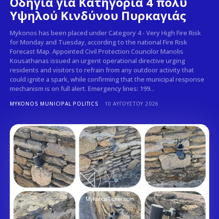
Οδηγία για Κατηγορία 4 πολύ
Υψηλού Κινδύνου Πυρκαγιάς
Mykonos has been placed under Category 4 - Very High Fire Risk
for Monday and Tuesday, according to the national Fire Risk
Forecast Map. Appointed Civil Protection Councilor Manolis
Kousathanas issued an urgent operational directive urging
residents and visitors to refrain from any outdoor activity that
could ignite a spark, while confirming that the municipal response
mechanism is on full alert. Emergency lines: 199...
MYKONOS MUNICIPAL POLITICS
10 ΑΥΓΟΎΣΤΟΥ 2026