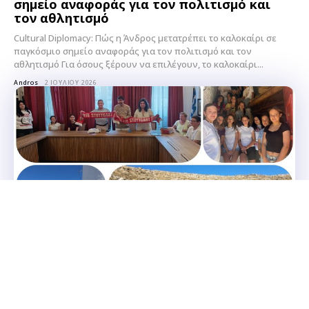
σημείο αναφοράς για τον πολιτισμό και
τον αθλητισμό
Cultural Diplomacy: Πώς η Άνδρος μετατρέπει το καλοκαίρι σε
παγκόσμιο σημείο αναφοράς για τον πολιτισμό και τον
αθλητισμό Για όσους ξέρουν να επιλέγουν, το καλοκαίρι...
Andros
2 ΙΟΥΛΊΟΥ 2026
Transnational Education Hub: Η Μύκονος ως
διεθνής εκπαιδευτικός κόμβος!
Ολοκληρώθηκε με επιτυχία το πρόγραμμα
Erasmus+ σε σύμπραξη με το γερμανικό