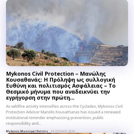
Mykonos Civil Protection – Μανώλης
Don't miss
Κουσαθανάς: Η Πρόληψη ως συλλογική
Ευθύνη και πολιτισμός Ασφάλειας – Το
out!
Θεσμικό μήνυμα που αναδεικνύει την
εγρήγορση στην πρώτη...
Sing up for our newsletter
As wildfire activity intensifies across the Cyclades, Mykonos Civil
to stay in the loop.
Protection Advisor Manolis Kousathanas has issued a renewed
institutional reminder emphasizing prevention, public
responsibility and...
SUBSCRIBE
Mykonos Municipal Politics
29 ΙΟΥΛΊΟΥ 2026