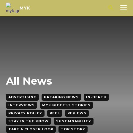
MYK
All News
ADVERTISING
BREAKING NEWS
IN-DEPTH
INTERVIEWS
MYK BIGGEST STORIES
PRIVACY POLICY
REEL
REVIEWS
STAY IN THE KNOW
SUSTAINABILITY
TAKE A CLOSER LOOK
TOP STORY