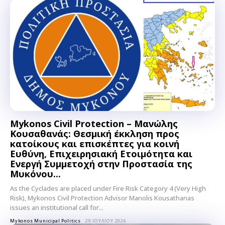
Mykonos Civil Protection – Μανώλης
Κουσαθανάς: Θεσμική έκκληση προς
κατοίκους και επισκέπτες για κοινή
Ευθύνη, Επιχειρησιακή Ετοιμότητα και
Ενεργή Συμμετοχή στην Προστασία της
Μυκόνου...
As the Cyclades are placed under Fire Risk Category 4 (Very High
Risk), Mykonos Civil Protection Advisor Manolis Kousathanas
issues an institutional call for...
Mykonos Municipal Politics
29 ΙΟΥΛΊΟΥ 2026