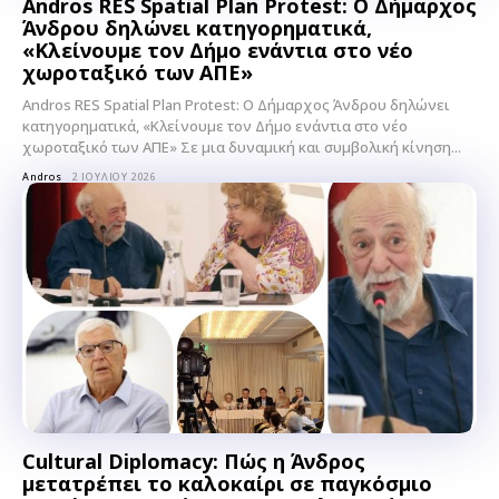
Andros RES Spatial Plan Protest: Ο Δήμαρχος
Άνδρου δηλώνει κατηγορηματικά,
«Κλείνουμε τον Δήμο ενάντια στο νέο
χωροταξικό των ΑΠΕ»
Andros RES Spatial Plan Protest: Ο Δήμαρχος Άνδρου δηλώνει
κατηγορηματικά, «Κλείνουμε τον Δήμο ενάντια στο νέο
χωροταξικό των ΑΠΕ» Σε μια δυναμική και συμβολική κίνηση...
Andros
2 ΙΟΥΛΊΟΥ 2026
Cultural Diplomacy: Πώς η Άνδρος
μετατρέπει το καλοκαίρι σε παγκόσμιο