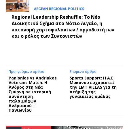
AEGEAN REGIONAL POLITICS
Regional Leadership Reshuffle: Το Νέο
Διοικητικό Σχήμα στο Νότιο Αιγαίο, η
κατανομή χαρτοφυλακίων / αρμοδιοτήτων
και ο ρόλος των Συντονιστών
Προηγούμενο άρθρο
Επόμενο άρθρο
Panionios vs Andriakos
Sports Support: Η Α.Ε.
Veterans Match: Η
Μυκόνου ευχαριστεί
Άνδρος στη Νέα
την LMT VILLAS για τη
Σμύρνη σε ιστορική
στήριξη της
συνάντηση
γυναικείας ομάδας
παλαιμάχων
Ανδριακού –
Πανιωνίου