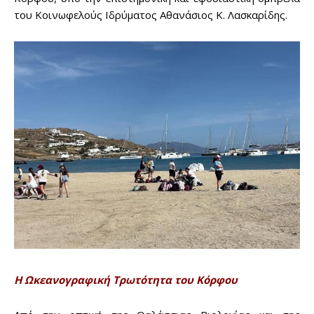
του Κοινωφελούς Ιδρύματος Αθανάσιος Κ. Λασκαρίδης.
Η Ωκεανογραφική Τρωτότητα του Κόρφου