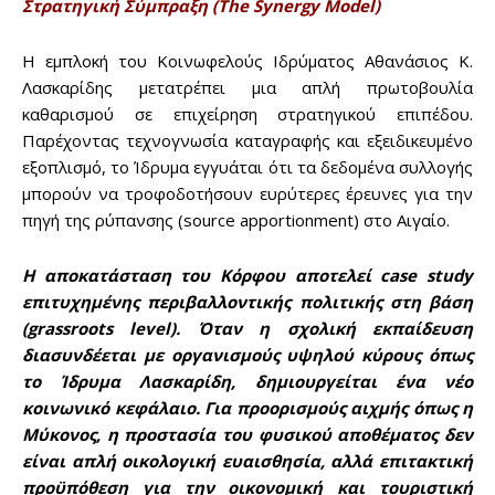
Στρατηγική Σύμπραξη (The Synergy Model)
Η εμπλοκή του Κοινωφελούς Ιδρύματος Αθανάσιος Κ.
Λασκαρίδης μετατρέπει μια απλή πρωτοβουλία
καθαρισμού σε επιχείρηση στρατηγικού επιπέδου.
Παρέχοντας τεχνογνωσία καταγραφής και εξειδικευμένο
εξοπλισμό, το Ίδρυμα εγγυάται ότι τα δεδομένα συλλογής
μπορούν να τροφοδοτήσουν ευρύτερες έρευνες για την
πηγή της ρύπανσης (source apportionment) στο Αιγαίο.
Don't miss
Η αποκατάσταση του Κόρφου αποτελεί case study
επιτυχημένης περιβαλλοντικής πολιτικής στη βάση
out!
(grassroots level). Όταν η σχολική εκπαίδευση
διασυνδέεται με οργανισμούς υψηλού κύρους όπως
Sing up for our newsletter
το Ίδρυμα Λασκαρίδη, δημιουργείται ένα νέο
to stay in the loop.
κοινωνικό κεφάλαιο. Για προορισμούς αιχμής όπως η
Μύκονος, η προστασία του φυσικού αποθέματος δεν
SUBSCRIBE
είναι απλή οικολογική ευαισθησία, αλλά επιτακτική
προϋπόθεση για την οικονομική και τουριστική