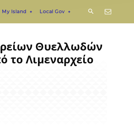
My Island
Local Gov
Βορείων Θυελλωδών
πό το Λιμεναρχείο