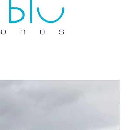
Don't miss out!
Sing up for our newsletter to stay in the loop