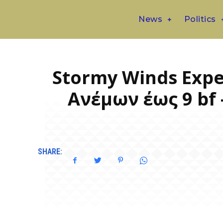
News
Politics
Stormy Winds Exp
Ανέμων έως 9 bf 
SHARE: