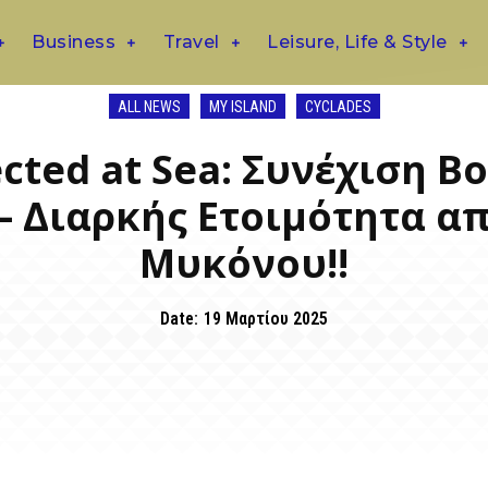
Business
Travel
Leisure, Life & Style
ALL NEWS
MY ISLAND
CYCLADES
ected at Sea: Συνέχιση 
– Διαρκής Ετοιμότητα α
Μυκόνου!!
Date:
19 Μαρτίου 2025