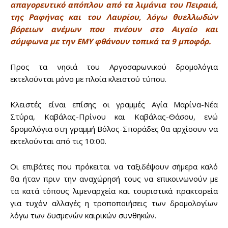
απαγορευτικό απόπλου από τα λιμάνια του Πειραιά,
της Ραφήνας και του Λαυρίου, λόγω θυελλωδών
βόρειων ανέμων που πνέουν στο Αιγαίο και
σύμφωνα με την ΕΜΥ φθάνουν τοπικά τα 9 μποφόρ.
Προς τα νησιά του Αργοσαρωνικού δρομολόγια
Don't miss
εκτελούνται μόνο με πλοία κλειστού τύπου.
out!
Κλειστές είναι επίσης οι γραμμές Αγία Μαρίνα-Νέα
Sing up for our newsletter
Στύρα, Καβάλας-Πρίνου και Καβάλας-Θάσου, ενώ
to stay in the loop.
δρομολόγια στη γραμμή Βόλος-Σποράδες θα αρχίσουν να
εκτελούνται από τις 10:00.
SUBSCRIBE
Οι επιβάτες που πρόκειται να ταξιδέψουν σήμερα καλό
θα ήταν πριν την αναχώρησή τους να επικοινωνούν με
τα κατά τόπους λιμεναρχεία και τουριστικά πρακτορεία
για τυχόν αλλαγές η τροποποιήσεις των δρομολογίων
λόγω των δυσμενών καιρικών συνθηκών.