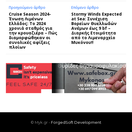
Προηγούμενο άρθρο
Επόμενο άρθρο
Cruise Season 2024-
Stormy Winds Expected
Ένωση Λιμένων
at Sea: Συνέχιση
Ελλάδος: Το 2024
Βορείων Θυελλωδών
χρονιά σταθμός για
Ανέμων έως 9 bf –
την κρουαζιέρα – Πώς
Διαρκής Ετοιμότητα
διαμορφώθηκαν οι
από το Λιμεναρχείο
συνολικές αφίξεις
Μυκόνου!!
πλοίων
© Myk.gr -
ForgedSoft Development