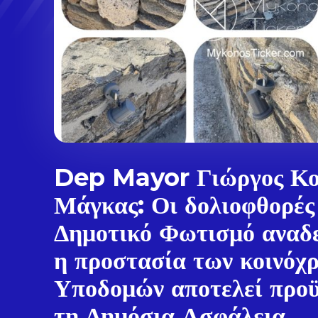
Dep Mayor Γιώργος Κο
Μάγκας: Οι δολιοφθορές
Δημοτικό Φωτισμό αναδε
η προστασία των κοινόχ
Υποδομών αποτελεί προϋ
τη Δημόσια Ασφάλεια,...