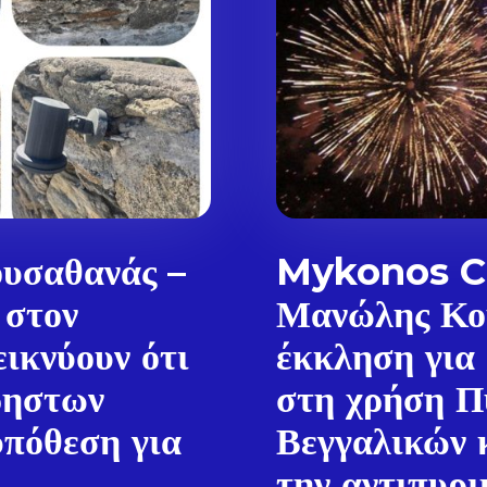
υσαθανάς –
Mykonos Ci
 στον
Μανώλης Κο
ικνύουν ότι
έκκληση για
ρηστων
στη χρήση Π
πόθεση για
Βεγγαλικών 
την αντιπυρι