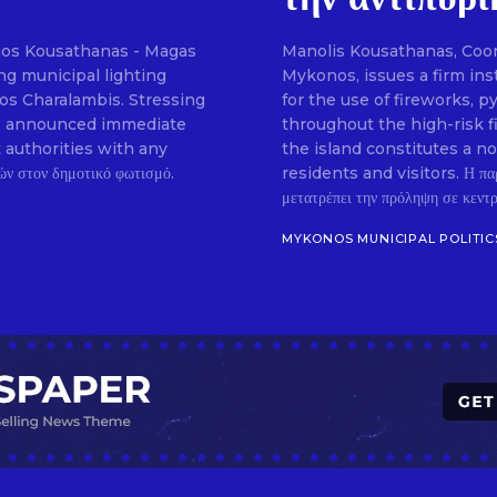
gos Kousathanas - Magas
Manolis Kousathanas, Coordi
g municipal lighting
Mykonos, issues a firm ins
Don't miss out!
ios Charalambis. Stressing
for the use of fireworks, 
, he announced immediate
throughout the high-risk f
t authorities with any
the island constitutes a n
Sing up for our newsletter to stay in the loop
residents and visitors. Η πα
μετατρέπει την πρόληψη σε κεντρι
MYKONOS MUNICIPAL POLITIC
SUBSCRIB