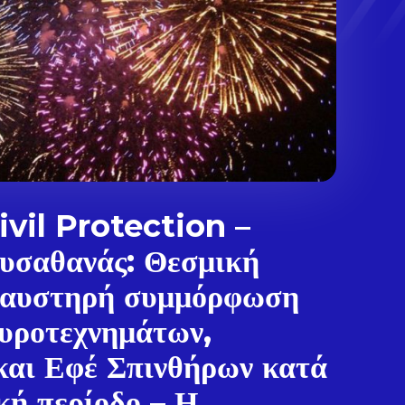
vil Protection –
υσαθανάς: Θεσμική
 αυστηρή συμμόρφωση
υροτεχνημάτων,
και Εφέ Σπινθήρων κατά
κή περίοδο – Η...