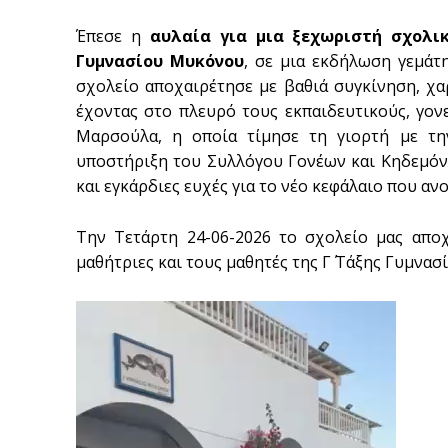
Έπεσε η
αυλαία για μια ξεχωριστή σχολι
Γυμνασίου Μυκόνου
, σε μια εκδήλωση γεμάτ
σχολείο αποχαιρέτησε με βαθιά συγκίνηση, χαρ
έχοντας στο πλευρό τους εκπαιδευτικούς, γονε
Μαρσούλα, η οποία τίμησε τη γιορτή με τ
υποστήριξη του Συλλόγου Γονέων και Κηδεμόν
και εγκάρδιες ευχές για το νέο κεφάλαιο που αν
Την Τετάρτη 24-06-2026 το σχολείο μας αποχ
μαθήτριες και τους μαθητές της Γ΄ Τάξης Γυμνασ
Π
ρ
ό
γ
ρ
α