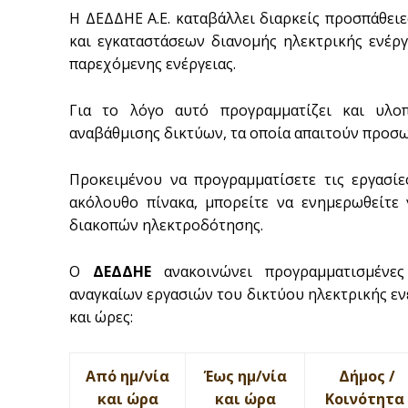
Η ΔΕΔΔΗΕ Α.Ε. καταβάλλει διαρκείς προσπάθειε
και εγκαταστάσεων διανομής ηλεκτρικής ενέργ
παρεχόμενης ενέργειας.
Για το λόγο αυτό προγραμματίζει και υλο
αναβάθμισης δικτύων, τα οποία απαιτούν προσω
Προκειμένου να προγραμματίσετε τις εργασίε
ακόλουθο πίνακα, μπορείτε να ενημερωθείτε 
διακοπών ηλεκτροδότησης.
Ο
ΔΕΔΔΗΕ
ανακοινώνει προγραμματισμένε
αναγκαίων εργασιών του δικτύου ηλεκτρικής εν
και ώρες:
Από ημ/νία
Έως ημ/νία
Δήμος /
και ώρα
και ώρα
Κοινότητα