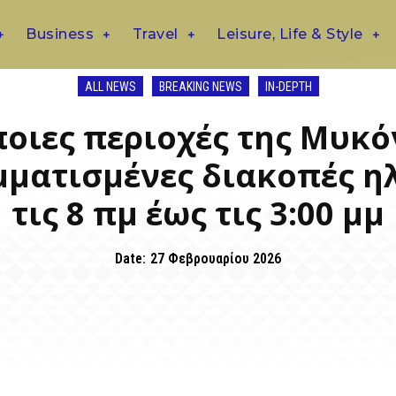
Business
Travel
Leisure, Life & Style
ALL NEWS
BREAKING NEWS
IN-DEPTH
ποιες περιοχές της Μυκ
αμματισμένες διακοπές 
τις 8 πμ έως τις 3:00 μμ
Date:
27 Φεβρουαρίου 2026