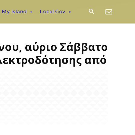
My Island
Local Gov
όνου, αύριο Σάββατο
ηλεκτροδότησης από