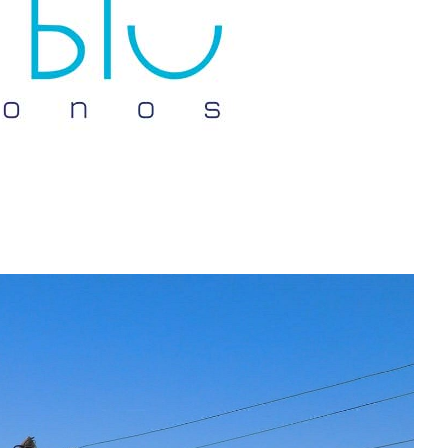
Don't miss out!
Sing up for our newsletter to stay in the loop
SUBSCRIB