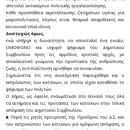
αποτελεί αντικείμενο πολιτικής εργαλειοποίησης.
Κάθε προσπάθεια εκμετάλλευσης ζητημάτων υγείας για
Don't miss
μικροπολιτικούς λόγους είναι θεσμικά απαράδεκτη και
κοινωνικά επικίνδυνη.
out!
Δυστυχώς όμως,
ενώ υπήρχε η δυνατότητα να αποσταλεί ένα ενιαίο,
Sing up for our newsletter
to stay in the loop.
ΟΜΟΦΩΝΟ και ισχυρό ψήφισμα του Δημοτικού
Συμβουλίου προς τις αρμόδιες κρατικές αρχές, με
αποκλειστικό γνώμονα την προστασία της ανθρώπινης
SUBSCRIBE
ζωής, η αντιπολίτευση αρνήθηκε να συναινέσει.
Σημειώνεται ότι στη συνεδρίαση παρευρέθηκε και ο
εκπρόσωπος των κατοίκων, οι οποίοι είχαν καταθέσει το
ψήφισμα των πολιτών.
Ο Δήμος, ως όφειλε, ενσωμάτωσε στο σύνολό τους όλα
τα αιτήματα και τις προτάσεις των κατοίκων στην τελική
απόφαση του Δημοτικού Συμβουλίου.
■ Παρά τις ρητές προτροπές της Προέδρου του Δ.Σ. και
του εκπροσώπου των κατοίκων για ομόφωνη απόφαση, ο