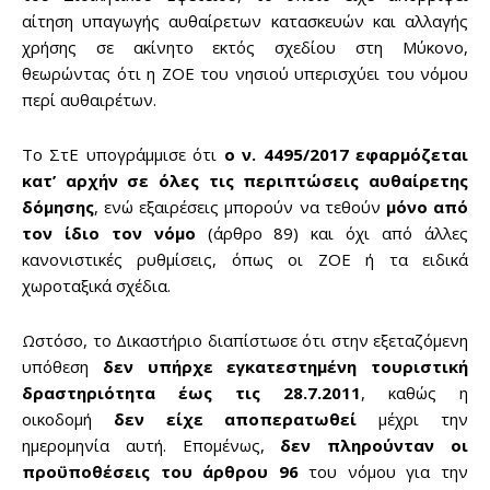
αίτηση υπαγωγής αυθαίρετων κατασκευών και αλλαγής
Don't miss
χρήσης σε ακίνητο εκτός σχεδίου στη Μύκονο,
θεωρώντας ότι η ΖΟΕ του νησιού υπερισχύει του νόμου
out!
περί αυθαιρέτων.
Sing up for our newsletter
Το ΣτΕ υπογράμμισε ότι
ο ν. 4495/2017 εφαρμόζεται
to stay in the loop.
κατ’ αρχήν σε όλες τις περιπτώσεις αυθαίρετης
δόμησης
, ενώ εξαιρέσεις μπορούν να τεθούν
μόνο από
SUBSCRIBE
τον ίδιο τον νόμο
(άρθρο 89) και όχι από άλλες
κανονιστικές ρυθμίσεις, όπως οι ΖΟΕ ή τα ειδικά
χωροταξικά σχέδια.
Ωστόσο, το Δικαστήριο διαπίστωσε ότι στην εξεταζόμενη
υπόθεση
δεν υπήρχε εγκατεστημένη τουριστική
δραστηριότητα έως τις 28.7.2011
, καθώς η
οικοδομή
δεν είχε αποπερατωθεί
μέχρι την
ημερομηνία αυτή. Επομένως,
δεν πληρούνταν οι
προϋποθέσεις του άρθρου 96
του νόμου για την