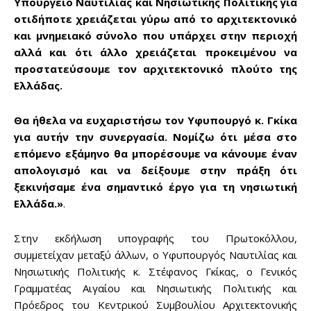
Υπουργείο Ναυτιλίας και Νησιωτικής Πολιτικής για
οτιδήποτε χρειάζεται γύρω από το αρχιτεκτονικό
και μνημειακό σύνολο που υπάρχει στην περιοχή
αλλά και ότι άλλο χρειάζεται προκειμένου να
Don't miss
προστατεύσουμε τον αρχιτεκτονικό πλούτο της
Ελλάδας.
out!
Θα ήθελα να ευχαριστήσω τον Υφυπουργό κ. Γκίκα
Sing up for our newsletter
to stay in the loop.
για αυτήν την συνεργασία. Νομίζω ότι μέσα στο
επόμενο εξάμηνο θα μπορέσουμε να κάνουμε έναν
απολογισμό και να δείξουμε στην πράξη ότι
SUBSCRIBE
ξεκινήσαμε ένα σημαντικό έργο για τη νησιωτική
Ελλάδα.»
.
Στην εκδήλωση υπογραφής του Πρωτοκόλλου,
συμμετείχαν μεταξύ άλλων, ο Υφυπουργός Ναυτιλίας και
Νησιωτικής Πολιτικής κ. Στέφανος Γκίκας, ο Γενικός
Γραμματέας Αιγαίου και Νησιωτικής Πολιτικής και
Πρόεδρος του Κεντρικού Συμβουλίου Αρχιτεκτονικής