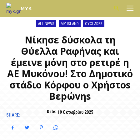
MYK
ALL NEWS
MY ISLAND
CYCLADES
Νίκησε δύσκολα τη
Θύελλα Ραφήνας και
έμεινε μόνη στο ρετιρέ η
ΑΕ Μυκόνου! Στο Δημοτικό
στάδιο Κόρφου ο Xpήστos
Bεpώvηs
Date:
19 Οκτωβρίου 2025
SHARE: