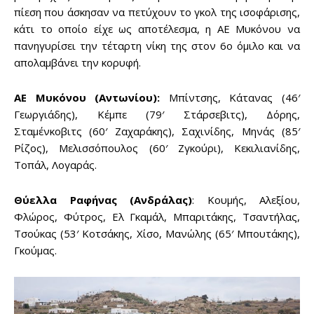
πίεση που άσκησαν να πετύχουν το γκολ της ισοφάρισης,
Don't miss
κάτι το οποίο είχε ως αποτέλεσμα, η ΑΕ Μυκόνου να
out!
πανηγυρίσει την τέταρτη νίκη της στον 6ο όμιλο και να
απολαμβάνει την κορυφή.
Sing up for our newsletter
to stay in the loop.
ΑΕ Μυκόνου (Αντωνίου):
Μπίντσης, Κάτανας (46′
Γεωργιάδης), Κέμπε (79′ Στάρσεβιτς), Δόρης,
SUBSCRIBE
Σταμένκοβιτς (60′ Ζαχαράκης), Σαχινίδης, Μηνάς (85′
Ρίζος), Μελισσόπουλος (60′ Ζγκούρι), Κεκιλιανίδης,
Τοπάλ, Λογαράς.
Θύελλα Ραφήνας (Ανδράλας)
: Κουμής, Αλεξίου,
Φλώρος, Φύτρος, Ελ Γκαμάλ, Μπαριτάκης, Τσαντήλας,
Τσούκας (53′ Κοτσάκης, Χίσο, Μανώλης (65′ Μπουτάκης),
Γκούμας.