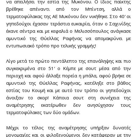
να απειλήσει την εστία της Μυκόνου. Ο ίδιος παίκτης
βρέθηκε απέναντι από τον Μπίντση, αλλά ο
τερματοφύλακας της ΑΕ Μυκόνου δεν νικήθηκε. Στο 40′ οι
γηπεδούχοι έχασαν τεράστια ευκαιρία, όταν ο Σαχινίδης
έκανε σέντρα και με κεφαλιά ο Μελισσόπουλος ανάγκασε
αμυντικό της Θύελλας Ραφήνας να απομακρύνει με
εντυπωσιακό τρόπο προ τελικής γραμμής!
Λίγο μετά το πρώτο πεντάλεπτο της επανάληψης και πιο
συγκεκριμένα στο 51′ ο Κέμπε με σουτ μέσα από την
περιοχή και αφού άλλαξε πορεία η μπάλα, αφού βρήκε σε
αμυντικό της Θύελλας Ραφήνας, κατέληξε στο βάθος
εστίας του Κουμή και με αυτό τον τρόπο οι γηπεδούχοι
άνοιξαν το σκορ! Κάποια σουτ στη συνέχεια της
αναμέτρησης εκατέρωθεν δεν ανησύχησαν τους
τερματοφύλακες των δύο ομάδων.
Μέχρι το τέλος της αναμέτρησης υπήρξαν δυνατές
μονομαχίες και οι φιλοξενούμενοι δεν κατάφεραν με την