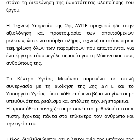
στόχο τη διερεύνηση της δυνατότητας υλοποίησης του
έργου.
Η Τεχνική Υπηρεσία της 2ης ΔΥΠΕ προχωρά ήδη στην
αξιολόγηση και προετοιμασία των απαιτούμενων
μελετών, ώστε να υπάρξει πλήρης τεχνική αποτύπωση και
τεκμηρίωση όλων των παραμέτρων που απαιτούνται για
Don't miss
ένα έργο με τόσο μεγάλη σημασία για τη Μύκονο και τους
out!
ανθρώπους της.
Sing up for our newsletter
Το Κέντρο Υγείας Μυκόνου παραμένει σε στενή
to stay in the loop.
συνεργασία με τη Διοίκηση της 2ης ΔΥΠΕ και το
Υπουργείο Υγείας, ώστε κάθε επόμενο βήμα να γίνεται με
υπευθυνότητα, ρεαλισμό και απόλυτη τεχνική επάρκεια.
SUBSCRIBE
Η προσπάθεια συνεχίζεται με συνέπεια, μεθοδικότητα και
πίστη, έχοντας πάντα στο επίκεντρο τον άνθρωπο και
την υγεία του.
Τέλος, διαβεβαιώνεται ότι η λειτουργία της υπάρχουσας