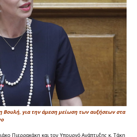
η Βουλή, για την άμεση μείωση των αυξήσεων στα
νο
ιάκο Πιερρακάκη και τον Υπουργό Ανάπτυξης κ. Τάκη