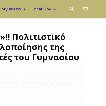
My Island
Local Gov
!! Πολιτιστικό
υλοποίησης της
τές του Γυμνασίου