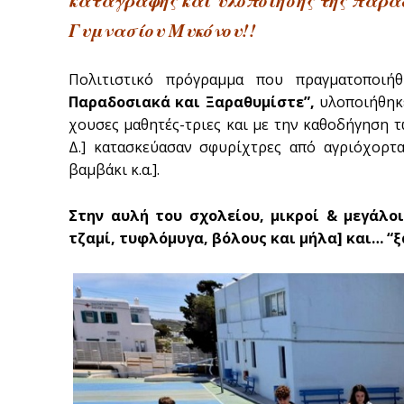
Γυμνασίου Μυκόνου!!
Πολιτιστικό πρόγραμμα που πραγματοποι
Παραδοσιακά και Ξαραθυμίστε”,
υλοποιήθηκ
χουσες μαθητές-τριες και με την καθοδήγηση 
Δ.] κατασκεύασαν σφυρίχτρες από αγριόχορτα
βαμβάκι κ.α.].
Στην αυλή του σχολείου, μικροί & μεγάλο
τζαμί, τυφλόμυγα, βόλους και μήλα] και… “