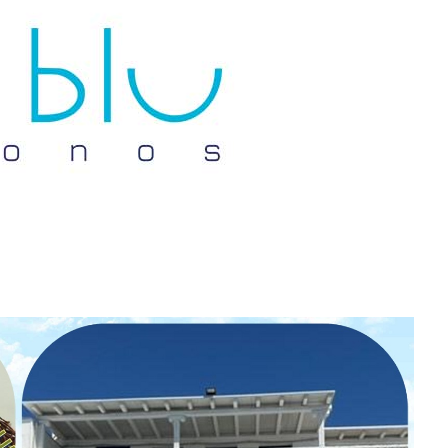
Don't miss out!
Sing up for our newsletter to stay in the loop