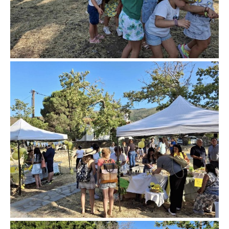
Don't miss
out!
Sing up for our newsletter
to stay in the loop.
SUBSCRIBE