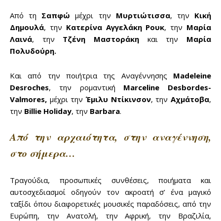
to stay in the loop.
Α
πό τη
Σαπφώ
μέχρι την
Μυρτιώτισσα
, την
Κική
Δημουλά
, την
Κατερίνα Αγγελάκη Ρουκ
, την
Μαρία
SUBSCRIBE
Λαινά
, την
Τζένη Μαστοράκη
και την
Μαρία
Πολυδούρη.
Και από την ποιήτρια της Αναγέννησης
Madeleine
Desroches
, την ρομαντική
Marceline Desbordes-
Valmores,
μέχρι την
Έμιλυ Ντίκινσον
, την
Αχμάτοβα
,
την
Billie Holiday
, την
Barbara
.
Από την αρχαιότητα, στην
αναγέννηση,
στο σήμερα…
Τραγούδια, προσωπικές συνθέσεις, ποιήματα και
αυτοσχεδιασμοί οδηγούν τον ακροατή σ’ ένα μαγικό
ταξίδι όπου διαφορετικές μουσικές παραδόσεις, από την
Ευρώπη, την Ανατολή, την Αφρική, την Βραζιλία,