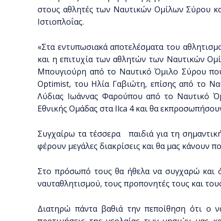
στους αθλητές των Ναυτικών Ομίλων Σύρου κα
Ιστιοπλοΐας.
«Στα εντυπωσιακά αποτελέσματα του αθλητισμ
και η επιτυχία των αθλητών των Ναυτικών Ομ
Μπουγιούρη από το Ναυτικό Όμιλο Σύρου που
Optimist, του Ηλία Γαβιώτη, επίσης από το Ν
Λύδιας Ιωάννας Φαρούπου από το Ναυτικό Όμ
Εθνικής Ομάδας στα Ilca 4 και θα εκπροσωπήσου
Συγχαίρω τα τέσσερα παιδιά για τη σημαντική 
φέρουν μεγάλες διακρίσεις και θα μας κάνουν π
Στο πρόσωπό τους θα ήθελα να συγχαρώ και ό
ναυταθλητισμού, τους προπονητές τους και του
Διατηρώ πάντα βαθιά την πεποίθηση ότι ο ν
προτιμήσεις της νεολαίας των νησιών μας κ