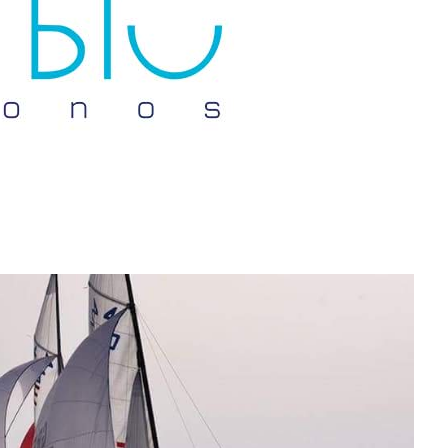
Don't miss out!
Sing up for our newsletter to stay in the loop
SUBSCRIB