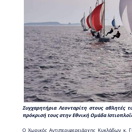
Συγχαρητήρια Λεονταρίτη στους αθλητές τ
πρόκρισή τους στην Εθνική Ομάδα Ιστιοπλοΐ
Ο Χωρικός Αντιπεριφερειάρχης Κυκλάδων κ. Γ