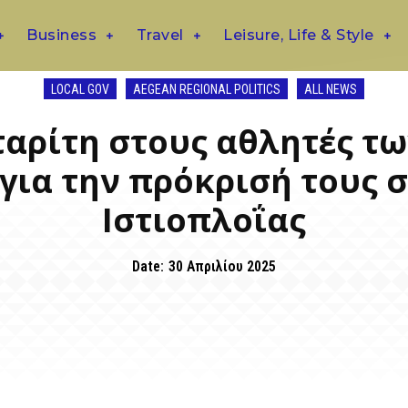
Business
Travel
Leisure, Life & Style
LOCAL GOV
AEGEAN REGIONAL POLITICS
ALL NEWS
ταρίτη στους αθλητές τ
 για την πρόκρισή τους 
Ιστιοπλοΐας
Date:
30 Απριλίου 2025