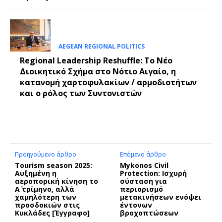
AEGEAN REGIONAL POLITICS
Regional Leadership Reshuffle: Το Νέο
Διοικητικό Σχήμα στο Νότιο Αιγαίο, η
κατανομή χαρτοφυλακίων / αρμοδιοτήτων
και ο ρόλος των Συντονιστών
Προηγούμενο άρθρο
Επόμενο άρθρο
Tourism season 2025:
Mykonos Civil
Αυξημένη η
Protection: Ισχυρή
αεροπορική κίνηση το
σύσταση για
Α΄ τρίμηνο, αλλά
περιορισμό
χαμηλότερη των
μετακινήσεων ενόψει
προσδοκιών στις
έντονων
Κυκλάδες [Έγγραφο]
βροχοπτώσεων