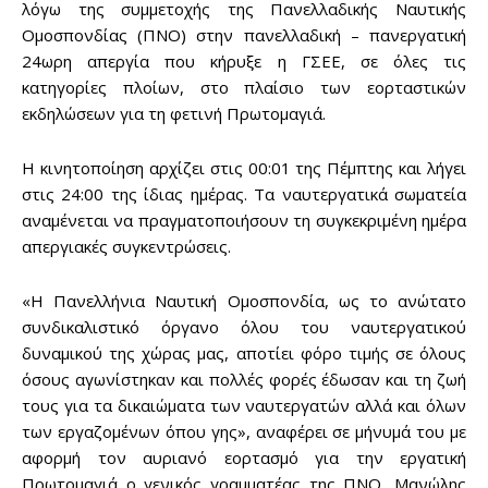
λόγω της συμμετοχής της Πανελλαδικής Ναυτικής
Ομοσπονδίας (ΠΝΟ) στην πανελλαδική – πανεργατική
24ωρη απεργία που κήρυξε η ΓΣΕΕ, σε όλες τις
κατηγορίες πλοίων, στο πλαίσιο των εορταστικών
εκδηλώσεων για τη φετινή Πρωτομαγιά.
Η κινητοποίηση αρχίζει στις 00:01 της Πέμπτης και λήγει
στις 24:00 της ίδιας ημέρας. Τα ναυτεργατικά σωματεία
αναμένεται να πραγματοποιήσουν τη συγκεκριμένη ημέρα
απεργιακές συγκεντρώσεις.
Don't miss
«Η Πανελλήνια Ναυτική Ομοσπονδία, ως το ανώτατο
συνδικαλιστικό όργανο όλου του ναυτεργατικού
out!
δυναμικού της χώρας μας, αποτίει φόρο τιμής σε όλους
όσους αγωνίστηκαν και πολλές φορές έδωσαν και τη ζωή
Sing up for our newsletter
to stay in the loop.
τους για τα δικαιώματα των ναυτεργατών αλλά και όλων
των εργαζομένων όπου γης», αναφέρει σε μήνυμά του με
αφορμή τον αυριανό εορτασμό για την εργατική
SUBSCRIBE
Πρωτομαγιά ο γενικός γραμματέας της ΠΝΟ, Μανώλης