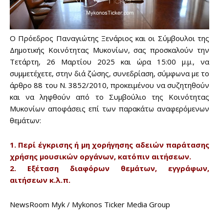
Ο Πρόεδρος Παναγιώτης Ξενάριος και οι Σύμβουλοι της
Δημοτικής Κοινότητας Μυκονίων, σας προσκαλούν την
Don't miss
Τετάρτη, 26 Μαρτίου 2025 και ώρα 15:00 μ.μ., να
συμμετέχετε, στην διά ζώσης, συνεδρίαση, σύμφωνα με το
out!
άρθρο 88 του Ν. 3852/2010, προκειμένου να συζητηθούν
και να ληφθούν από το Συμβούλιο της Κοινότητας
Sing up for our newsletter
Μυκονίων αποφάσεις επί των παρακάτω αναφερόμενων
to stay in the loop.
θεμάτων:
SUBSCRIBE
1. Περί έγκρισης ή μη χορήγησης αδειών παράτασης
χρήσης μουσικών οργάνων, κατόπιν αιτήσεων.
2. Εξέταση διαφόρων θεμάτων, εγγράφων,
αιτήσεων κ.λ.π.
NewsRoom Myk / Mykonos Ticker Media Group