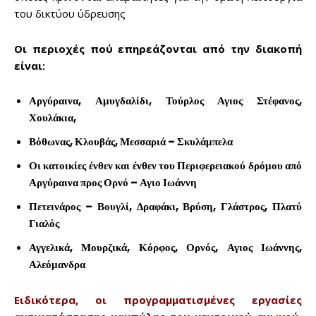
του δικτύου ύδρευσης
Οι περιοχές πού επηρεάζονται από την διακοπή
είναι:
Αργύραινα, Αμυγδαλίδι, Τούρλος Αγιος Στέφανος,
Χουλάκια,
Βόθωνας, Κλουβάς, Μεσσαριά – Σκυλάμπελα
Οι κατοικίες ένθεν και ένθεν του Περιφερειακού δρόμου από
Don't miss
Αργύραινα προς Ορνό – Αγιο Ιωάννη
out!
Πετεινάρος – Βουγλί, Δραφάκι, Βρύση, Γλάστρος, Πλατύ
Γιαλός
Sing up for our newsletter
Αγγελικά, Μουρζικά, Κόρφος, Ορνός, Αγιος Ιωάννης,
to stay in the loop.
Αλεόμανδρα
SUBSCRIBE
Ειδικότερα, οι προγραμματισμένες εργασίες