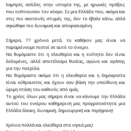
λαμπρές σελίδες στην ιστορία της, με ηρωικές πράξεις
Sing up for our newsletter
to stay in the loop.
που ενέπνευσαν τον κόσμο. Σε μια Ελλάδα που, ακόμα και
στις πιο σκοτεινές στιγμές της, δεν το έβαλε κάτω, αλλά
σηκώθηκε πιο δυναμική και αποφασισμένη.
SUBSCRIBE
Σήμερα, 77 χρόνια μετά, το καθήκον μας είναι να
παραμείνουμε πιστοί σε αυτό το όνειρο.
Να θυμόμαστε ότι η ελευθερία και η ενότητα δεν είναι
δεδομένες, αλλά αποτέλεσμα θυσίας, αγώνα και αγάπης
για την πατρίδα.
Να θυμόμαστε ακόμα ότι η ελευθερία και η δημοκρατία
είναι εύθραυστες και έχουν σαν βάση την υπεύθυνη και
ώριμη στάση του καθενός από εμάς.
Το χρέος όλων μας σήμερα είναι να κάνουμε την Ελλάδα
αυτού του ονείρου καθημερινή μας πραγματικότητα: μια
Ελλάδα δίκαιη, δυναμική, δημιουργική και περήφανη!
Χρόνια πολλά και ελεύθερα στα νησιά μας!