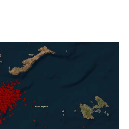
Don't miss out!
Sing up for our newsletter to stay in the loop
SUBSCRIB