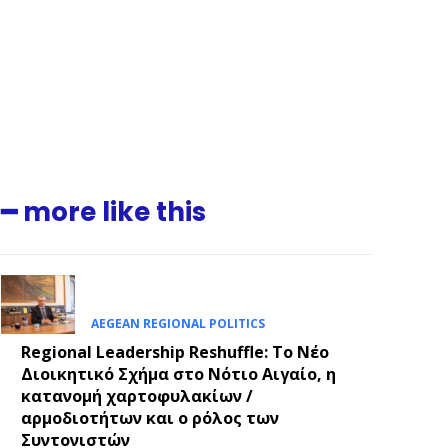
━ more like this
AEGEAN REGIONAL POLITICS
Regional Leadership Reshuffle: Το Νέο
Διοικητικό Σχήμα στο Νότιο Αιγαίο, η
κατανομή χαρτοφυλακίων /
αρμοδιοτήτων και ο ρόλος των
.
Συντονιστών