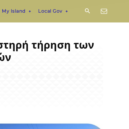
My Island
Local Gov
υστηρή τήρηση των
ών