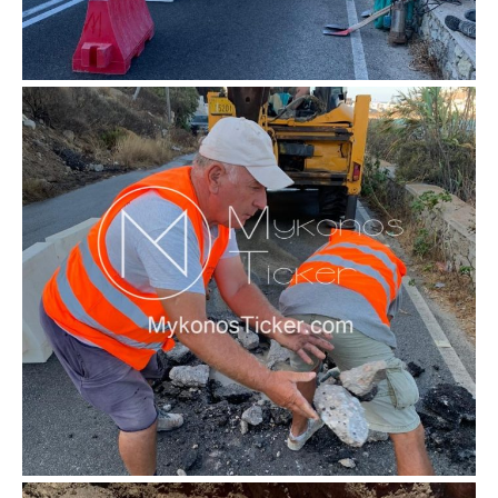
Don't miss
out!
Sing up for our newsletter
to stay in the loop.
SUBSCRIBE