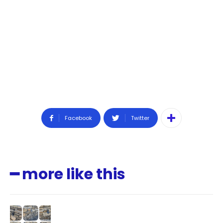
Don't miss
out!
Sing up for our newsletter
to stay in the loop.
SUBSCRIBE
Facebook
Twitter
━ more like this