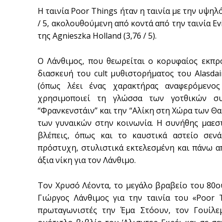
Η ταινία Poor Things ήταν η ταινία με την υψη
/ 5, ακολουθούμενη από κοντά από την ταινία Evil
της Agnieszka Holland (3,76 / 5).
Ο Λάνθιμος, που θεωρείται ο κορυφαίος εκπρ
διασκευή του cult μυθιστορήματος του Alasdai
(όπως λέει ένας χαρακτήρας αναφερόμενος
χρησιμοποιεί τη γλώσσα των γοτθικών σ
“Φρανκενστάιν” και την “Αλίκη στη Χώρα των Θα
των γυναικών στην κοινωνία. Η συνήθης μαεστ
βλέπεις, όπως και το καυστικά αστείο σεν
πρόστυχη, στυλιστικά εκτελεσμένη και πάνω απ’
άξια νίκη για τον Λάνθιμο.
Τον Χρυσό Λέοντα, το μεγάλο βραβείο του 80ο
Γιώργος Λάνθιμος για την ταινία του «Poor 
πρωταγωνιστές την Έμα Στόουν, τον Γουίλ