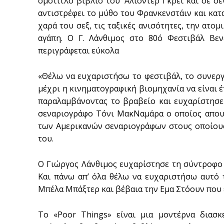
ομότιτλο βιβλίο του ‘Αλισντερ Γκρέι και σε 
αντιστρέφει το μύθο του Φρανκενστάιν και κατα
χαρά του σεξ, τις ταξικές ανισότητες, την ατομ
αγάπη. Ο Γ. Λάνθιμος στο 80ό Φεστιβάλ Βενε
περιγράφεται εύκολα
«Θέλω να ευχαριστήσω το φεστιβάλ, το συνεργ
μέχρι η κινηματογραφική βιομηχανία να είναι έτ
παραλαμβάνοντας το βραβείο και ευχαρίστησε 
σεναριογράφο Τόνι ΜακΝαμάρα ο οποίος απουσί
των Αμερικανών σεναριογράφων στους οποίου
του.
Ο Γιώργος Λάνθιμος ευχαρίστησε τη σύντροφο τ
Και πάνω απ’ όλα θέλω να ευχαριστήσω αυτό τ
Μπέλα Μπάξτερ και βέβαια την Εμα Στόουν που ε
Το «Poor Things» είναι μια μοντέρνα διασ