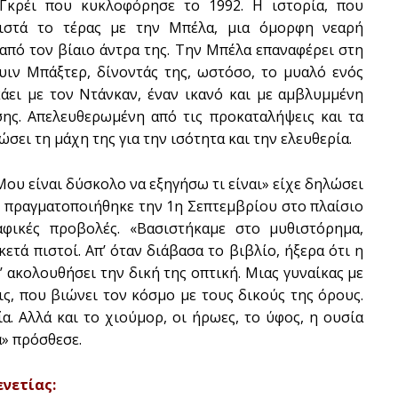
 Γκρέι που κυκλοφόρησε το 1992. Η ιστορία, που
αθιστά το τέρας με την Μπέλα, μια όμορφη νεαρή
 από τον βίαιο άντρα της. Την Μπέλα επαναφέρει στη
υιν Μπάξτερ, δίνοντάς της, ωστόσο, το μυαλό ενός
κάει με τον Ντάνκαν, έναν ικανό και με αμβλυμμένη
σης. Απελευθερωμένη από τις προκαταλήψεις και τα
ώσει τη μάχη της για την ισότητα και την ελευθερία.
 Μου είναι δύσκολο να εξηγήσω τι είναι» είχε δηλώσει
 πραγματοποιήθηκε την 1η Σεπτεμβρίου στο πλαίσιο
αφικές προβολές. «Βασιστήκαμε στο μυθιστόρημα,
ετά πιστοί. Απ’ όταν διάβασα το βιβλίο, ήξερα ότι η
’ ακολουθήσει την δική της οπτική. Μιας γυναίκας με
ς, που βιώνει τον κόσμο με τους δικούς της όρους.
. Αλλά και το χιούμορ, οι ήρωες, το ύφος, η ουσία
α» πρόσθεσε.
νετίας: