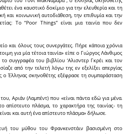
σενάριο του Τόνι ΜακΝαμάρα , ο Έλληνας σκηνοθέτης
θέτει ένα καυστικό δοκίμιο για την ελευθερία και τη
ική και κοινωνική αυτοδιάθεση, την επιθυμία και την
τίας: Το “Poor Things” είναι μια ταινία που δεν
είο και όλους τους συνεργάτες. Πήρε κάποια χρόνια
οιμη για μία τέτοια ταινία» είπε ο Γιώργος Λάνθιμος
το συγγραφέα του βιβλίου ‘Αλισντερ Γκρέι και τον
αζε από την τελετή λόγω της εν εξελίξει απεργίας
ς ο Έλληνας σκηνοθέτης εξέφρασε τη συμπαράσταση
ου, Αριάν (Λαμπέντ) που «είναι πάντα εδώ για μένα.
ο απίστευτο πλάσμα, το χαρακτήρα της ταινίας- τη
ίναι και αυτή ένα απίστευτο πλάσμα» δήλωσε.
κευή του μύθου του Φρανκενστάιν βασισμένη στο