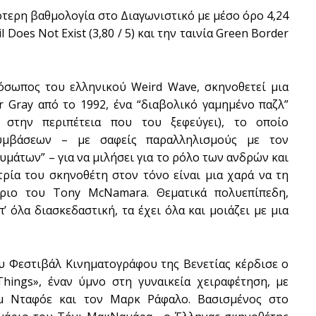
λότερη βαθμολογία στο Διαγωνιστικό με μέσο όρο 4,24
 Does Not Exist (3,80 / 5) και την ταινία Green Border
SUBSCRIB
όσωπος του ελληνικού Weird Wave, σκηνοθετεί μια
r Gray από το 1992, ένα “διαβολικό γαμημένο παζλ”
 στην περιπέτεια που του ξεφεύγει), το οποίο
υμβάσεων – με σαφείς παραλληλισμούς με τον
υμάτων” – για να μιλήσει για το ρόλο των ανδρών και
ρία του σκηνοθέτη στον τόνο είναι μια χαρά να τη
άριο του Tony McNamara. Θεματικά πολυεπίπεδη,
 όλα διασκεδαστική, τα έχει όλα και μοιάζει με μια
υ Φεστιβάλ Κινηματογράφου της Βενετίας κέρδισε ο
Things», έναν ύμνο στη γυναικεία χειραφέτηση, με
εμ Νταφόε και τον Μαρκ Ράφαλο. Βασισμένος στο