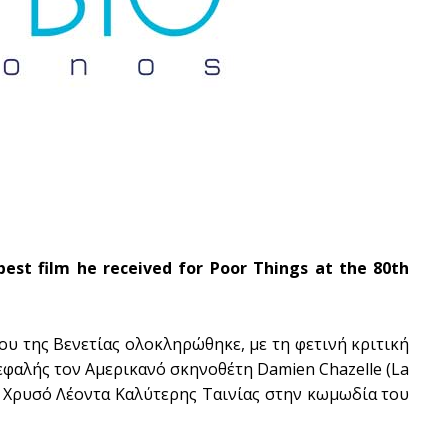
est film he received for Poor Things at the 80th
υ της Βενετίας ολοκληρώθηκε, με τη φετινή κριτική
εφαλής τον Αμερικανό σκηνοθέτη Damien Chazelle (La
Don't miss out!
ο Χρυσό Λέοντα Καλύτερης Ταινίας στην κωμωδία του
Sing up for our newsletter to stay in the loop