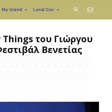
My Island
Local Gov
r Things του Γιώργου
Φεστιβάλ Βενετίας