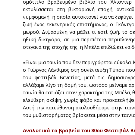
ομότιτλο βραβευμένο βιβλίο του ‘Αλισντερ
εκτυλίσσεται στη βικτοριανή εποχή, αντικ
νυμφομανή, η οποία αυτοκτονεί για να ξεφύγει
ζωή ένας εκκεντρικός επιστήμονας, ο Γκόντγο
μωρού. Διψασμένη να μάθει τι εστί ζωή, το σ
ηθική δικηγόρο, σε μια περιπέτεια περιπλάνη
στεγανά της εποχής της, η Μπέλα επιδιώκει να δ
«Είναι μια ταινία που δεν περιγράφεται εύκολα.
ο Γιώργος Λάνθιμος στη συνέντευξη Τύπου που
του φεστιβάλ Βενετίας, μετά τις δημοσιογρ
αλλάξαμε λίγο τη δομή του, ωστόσο μείναμε αρκ
ταινία θα εστιάζει στον χαρακτήρα της Μπέλα, θ
ελεύθερη σκέψη, χωρίς φόβο και προκαταλήψει
Αυτή την κατεύθυνση ακολουθήσαμε στην ταινία
του μυθιστορήματος βρίσκεται μέσα στην ταινί
Αναλυτικά τα βραβεία του 80ου Φεστιβάλ Βε