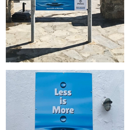
Don't miss
out!
Sing up for our newsletter
to stay in the loop.
SUBSCRIBE