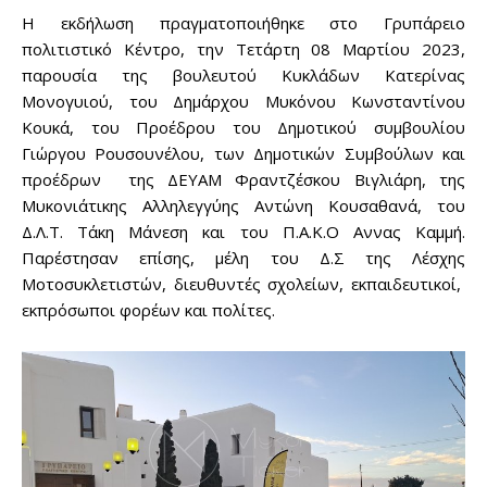
Η εκδήλωση πραγματοποιήθηκε στο Γρυπάρειο
πολιτιστικό Κέντρο, την Τετάρτη 08 Μαρτίου 2023,
παρουσία της βουλευτού Κυκλάδων Κατερίνας
Μονογυιού, του Δημάρχου Μυκόνου Κωνσταντίνου
Κουκά, του Προέδρου του Δημοτικού συμβουλίου
Γιώργου Ρουσουνέλου, των Δημοτικών Συμβούλων και
προέδρων της ΔΕΥΑΜ Φραντζέσκου Βιγλιάρη, της
Μυκονιάτικης Αλληλεγγύης Αντώνη Κουσαθανά, του
Δ.Λ.Τ. Τάκη Μάνεση και του Π.Α.Κ.Ο Αννας Καμμή.
Παρέστησαν επίσης, μέλη του Δ.Σ της Λέσχης
Μοτοσυκλετιστών, διευθυντές σχολείων, εκπαιδευτικοί,
εκπρόσωποι φορέων και πολίτες.