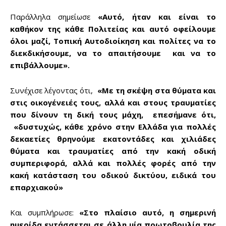
Παράλληλα σημείωσε
«Αυτό, ήταν και είναι το
καθήκον της κάθε Πολιτείας και αυτό οφείλουμε
όλοι μαζί, Τοπική Αυτοδιοίκηση και πολίτες να το
διεκδικήσουμε, να το απαιτήσουμε και να το
επιβάλλουμε».
Don't miss
Συνέχισε λέγοντας ότι,
«Με τη σκέψη στα θύματα και
στις οικογένειές τους, αλλά και στους τραυματίες
out!
που δίνουν τη δική τους μάχη, επεσήμανε ότι,
«δυστυχώς, κάθε χρόνο στην Ελλάδα για πολλές
Sing up for our newsletter
to stay in the loop.
δεκαετίες θρηνούμε εκατοντάδες και χιλιάδες
θύματα και τραυματίες από την κακή οδική
συμπεριφορά, αλλά και πολλές φορές από την
SUBSCRIBE
κακή κατάσταση του οδικού δικτύου, ειδικά του
επαρχιακού»
Και συμπλήρωσε:
«Στο πλαίσιο αυτό, η σημερινή
ημερίδα εντάσσεται σε άλλη μία πρωτοβουλία της