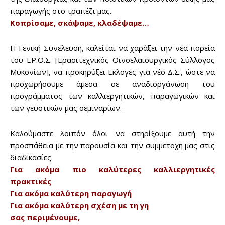
παραγωγής στο τραπέζι μας.
Κοπρίσαμε, σκάψαμε, κλαδέψαμε…
Η Γενική Συνέλευση, καλείται να χαράξει την νέα πορεία
του ΕΡ.Ο.Σ. [Ερασιτεχνικός Οινοελαιουργικός Σύλλογος
Μυκονίων], να προκηρύξει Εκλογές για νέο Δ.Σ., ώστε να
προχωρήσουμε άμεσα σε αναδιοργάνωση του
προγράμματος των καλλιεργητικών, παραγωγικών και
των γευστικών μας σεμιναρίων.
Καλούμαστε λοιπόν όλοι να στηρίξουμε αυτή την
Don't miss
προσπάθεια με την παρουσία και την συμμετοχή μας στις
διαδικασίες.
out!
Για ακόμα πιο καλύτερες καλλιεργητικές
πρακτικές
Sing up for our newsletter
to stay in the loop.
Για ακόμα καλύτερη παραγωγή
Για ακόμα καλύτερη σχέση με τη γη
σας περιμένουμε,
SUBSCRIBE