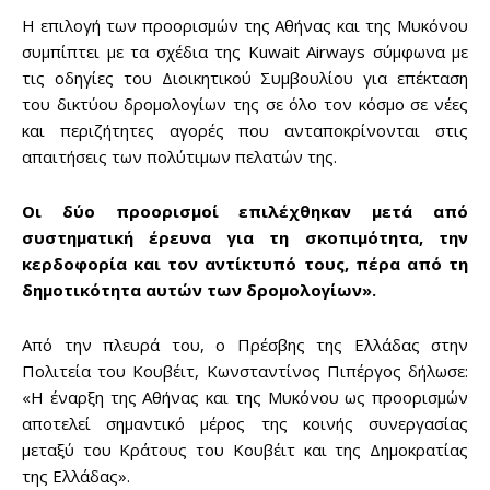
Η επιλογή των προορισμών της Αθήνας και της Μυκόνου
συμπίπτει με τα σχέδια της Kuwait Airways σύμφωνα με
Don't miss
τις οδηγίες του Διοικητικού Συμβουλίου για επέκταση
του δικτύου δρομολογίων της σε όλο τον κόσμο σε νέες
out!
και περιζήτητες αγορές που ανταποκρίνονται στις
απαιτήσεις των πολύτιμων πελατών της.
Sing up for our newsletter
to stay in the loop.
Οι δύο προορισμοί επιλέχθηκαν μετά από
συστηματική έρευνα για τη σκοπιμότητα, την
SUBSCRIBE
κερδοφορία και τον αντίκτυπό τους, πέρα από τη
δημοτικότητα αυτών των δρομολογίων».
Από την πλευρά του, ο Πρέσβης της Ελλάδας στην
Πολιτεία του Κουβέιτ, Κωνσταντίνος Πιπέργος δήλωσε:
«Η έναρξη της Αθήνας και της Μυκόνου ως προορισμών
αποτελεί σημαντικό μέρος της κοινής συνεργασίας
μεταξύ του Κράτους του Κουβέιτ και της Δημοκρατίας
της Ελλάδας».