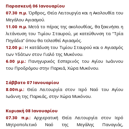
Παρασκευή 06 Ιανουαρίου
Don't miss
07.30 π.μ.
Όρθρος, Θεία Λειτουργία και η Ακολουθία του
out!
Μεγάλου Αγιασμού.
11.00 π.μ.
Μετά το πέρας της ακολουθίας, θα ξεκινήσει η
Sing up for our newsletter
λιτάνευση του Τιμίου Σταυρού, με κατεύθυνση τα “Τρία
to stay in the loop.
Πηγάδια” όπου θα τελεσθεί Αγιασμός.
12.00 μ.:
Η κατάδυση του Τιμίου Σταυρού και ο Αγιασμός
των Υδάτων στον Γιαλό της Μυκόνου.
SUBSCRIBE
6.00 μ.μ.:
Πανηγυρικός Εσπερινός του Αγίου Ιωάννου
του Προδρόμου στην Παρκιά, Χώρα Μυκόνου.
Σάββατο 07 Ιανουαρίου
8.00π.μ.:
Θεία Λειτουργία στον Ιερό Ναό του Αγίου
Ιωάννη της Παρκιάς, στην Χώρα Μυκόνου.
Κυριακή 08 Ιανουαρίου
07.30 π.μ.:
Αρχιερατική Θεία Λειτουργία στον Ιερό
Μητροπολιτικό Ναό της Μεγάλης Παναγιάς,