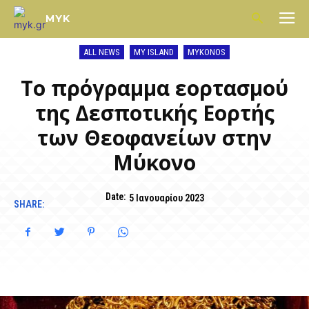
MYK
ALL NEWS
MY ISLAND
MYKONOS
Το πρόγραμμα εορτασμού
της Δεσποτικής Εορτής
των Θεοφανείων στην
Μύκονο
Date:
5 Ιανουαρίου 2023
SHARE: