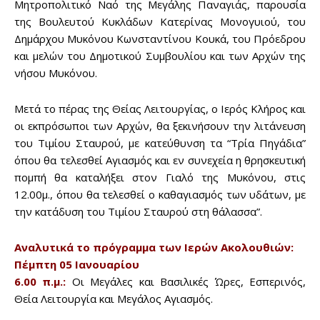
Μητροπολιτικό Nαό της Μεγάλης Παναγιάς, παρουσία
της Βουλευτού Κυκλάδων Κατερίνας Μονογυιού, του
Δημάρχου Μυκόνου Κωνσταντίνου Κουκά, του Πρόεδρου
και μελών του Δημοτικού Συμβουλίου και των Αρχών της
νήσου Μυκόνου.
Μετά το πέρας της Θείας Λειτουργίας, ο Ιερός Κλήρος και
οι εκπρόσωποι των Αρχών, θα ξεκινήσουν την λιτάνευση
του Τιμίου Σταυρού, με κατεύθυνση τα “Τρία Πηγάδια”
όπου θα τελεσθεί Αγιασμός και εν συνεχεία η θρησκευτική
πομπή θα καταλήξει στον Γιαλό της Μυκόνου, στις
12.00μ., όπου θα τελεσθεί ο καθαγιασμός των υδάτων, με
την κατάδυση του Τιμίου Σταυρού στη θάλασσα”.
Αναλυτικά το πρόγραμμα των Ιερών Ακολουθιών:
Πέμπτη 05 Ιανουαρίου
6.00 π.μ.:
Οι Μεγάλες και Βασιλικές Ώρες, Εσπερινός,
Θεία Λειτουργία και Μεγάλος Αγιασμός.