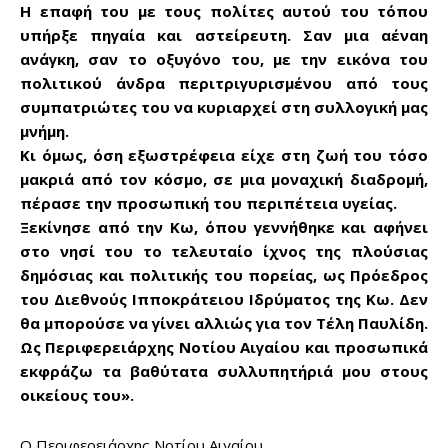
Sing up for our newsletter
Η επαφή του με τους πολίτες αυτού του τόπου
to stay in the loop.
υπήρξε πηγαία και αστείρευτη. Σαν μια αέναη
ανάγκη, σαν το οξυγόνο του, με την εικόνα του
πολιτικού άνδρα περιτριγυρισμένου από τους
SUBSCRIBE
συμπατριώτες του να κυριαρχεί στη συλλογική μας
μνήμη.
Κι όμως, όση εξωστρέφεια είχε στη ζωή του τόσο
μακριά από τον κόσμο, σε μια μοναχική διαδρομή,
πέρασε την προσωπική του περιπέτεια υγείας.
Ξεκίνησε από την Κω, όπου γεννήθηκε και αφήνει
στο νησί του το τελευταίο ίχνος της πλούσιας
δημόσιας και πολιτικής του πορείας, ως Πρόεδρος
του Διεθνούς Ιπποκράτειου Ιδρύματος της Κω. Δεν
θα μπορούσε να γίνει αλλιώς για τον Τέλη Παυλίδη.
Ως Περιφερειάρχης Νοτίου Αιγαίου και προσωπικά
εκφράζω τα βαθύτατα συλλυπητήριά μου στους
οικείους του».
Ο Περιφερειάρχης Νοτίου Αιγαίου