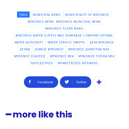
Don't miss
out!
TAGS
MUNICIPAL NEWS
MUNICIPALITY OF MYKONOS
MYKONOS NEWS. MYKONOS MUNICIPAL NEWS
Sing up for our newsletter
MYKONOS TICKER NEWS
to stay in the loop.
MYKONOS WATER SUPPLY AND SEWERAGE COMPANY (DEYAM)
WATER AUTHORITY
WATER SERVICE TARIFFS
ΔΕΥΑ ΜΥΚΟΝΟΣ
ΔΕΥΑΜ
ΔΗΜΟΣ ΜΥΚΟΝΟΥ
ΜΥΚΟΝΟΣ ΔΗΜΟΤΙΚΑ ΝΕΑ
SUBSCRIBE
ΜΥΚΟΝΟΣ ΕΙΔΗΣΕΙΣ
ΜΥΝΟΝΟΣ ΝΕΑ
ΜΥΝΟΝΟΣ ΤΟΠΙΚΑ ΝΕΑ
ΥΔΡΟΔΟΤΗΣΗ
ΦΡΑΝΤΖΈΣΚΟΣ ΒΙΓΛΙΑΡΗΣ
Facebook
Twitter
━ more like this