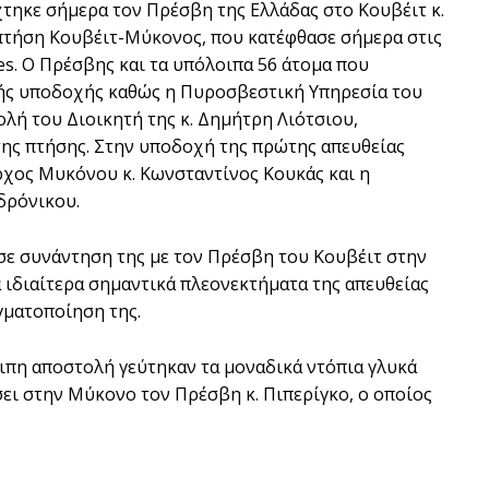
τηκε σήμερα τον Πρέσβη της Ελλάδας στο Κουβέιτ κ.
πτήση Κουβέιτ-Μύκονος, που κατέφθασε σήμερα στις
nes. Ο Πρέσβης και τα υπόλοιπα 56 άτομα που
SUBSCRIB
ής υποδοχής καθώς η Πυροσβεστική Υπηρεσία του
λή του Διοικητή της κ. Δημήτρη Λιότσιου,
ης πτήσης. Στην υποδοχή της πρώτης απευθείας
χος Μυκόνου κ. Κωνσταντίνος Κουκάς και η
δρόνικου.
σε συνάντηση της με τον Πρέσβη του Κουβέιτ στην
α ιδιαίτερα σημαντικά πλεονεκτήματα της απευθείας
γματοποίηση της.
ιπη αποστολή γεύτηκαν τα μοναδικά ντόπια γλυκά
ει στην Μύκονο τον Πρέσβη κ. Πιπερίγκο, ο οποίος