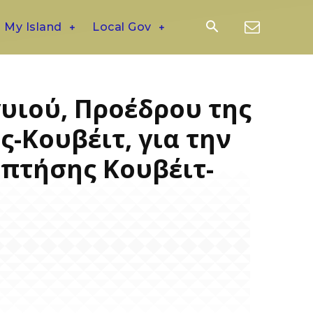
My Island
Local Gov
υιού, Προέδρου της
-Κουβέιτ, για την
πτήσης Κουβέιτ-