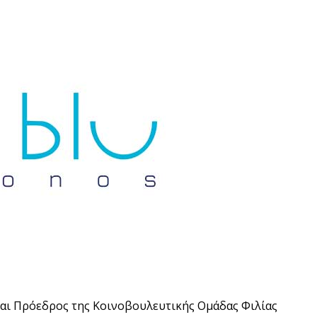
Don't miss out!
Sing up for our newsletter to stay in the loop
αι Πρόεδρος της Κοινοβουλευτικής Ομάδας Φιλίας