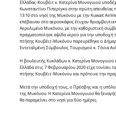
Ελλάδας-Κουβέιτ κ. Κατερίνα Μονογυιού υποδέχ
Κωνσταντίνο Πιπερίγκο στην πρώτη απευθείας 
13:10 στο νησί της Μυκόνου με την Kuwait Airli
επέβαιναν στο αεροσκάφος έτυχαν θριαμβευτικ
Αερολιμένα Μυκόνου, με την καθοριστική συμβο
πραγματοποίησε αψίδα νερού για την υποδοχή τ
πτήσης Κουβέιτ-Μυκόνου παρευρέθηκε ο Δήμαρ
Εντεταλμένη Σύμβουλος Τουρισμού κ. Τόνια Αν
Η βουλευτής Κυκλάδων κ. Κατερίνα Μονογυιού 
Ελλάδα στις 7 Φεβρουαρίου 2020 είχε τονίσει τ
πτήσης Κουβέιτ-Μυκόνου και πρότεινε την πρα
Μετά την υποδοχή τους, ο Πρέσβης και η υπόλο
της Μυκόνου. Η Κατερίνα Μονογυιού θα ξεναγήσ
θα παραμείνει στο νησί για δύο ημέρες.