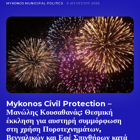
Don't miss
MYKONOS MUNICIPAL POLITICS
5 ΑΥΓΟΎΣΤΟΥ 2026
out!
Sing up for our newsletter
to stay in the loop.
SUBSCRIBE
Mykonos Civil Protection –
Μανώλης Κουσαθανάς: Θεσμική
έκκληση για αυστηρή συμμόρφωση
στη χρήση Πυροτεχνημάτων,
Βεγγαλικών και Εφέ Σπινθήρων κατά