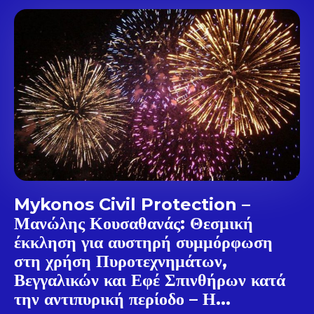
Don't miss
out!
Sing up for our newsletter
to stay in the loop.
SUBSCRIBE
Mykonos Civil Protection –
Μανώλης Κουσαθανάς: Θεσμική
έκκληση για αυστηρή συμμόρφωση
στη χρήση Πυροτεχνημάτων,
Βεγγαλικών και Εφέ Σπινθήρων κατά
την αντιπυρική περίοδο – Η...