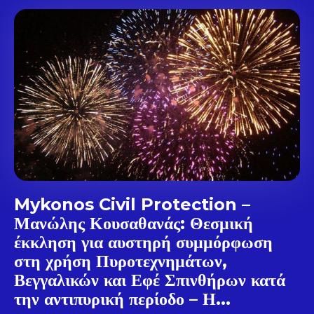
Don't miss
out!
Sing up for our newsletter
to stay in the loop.
SUBSCRIBE
Mykonos Civil Protection –
Μανώλης Κουσαθανάς: Θεσμική
έκκληση για αυστηρή συμμόρφωση
στη χρήση Πυροτεχνημάτων,
Βεγγαλικών και Εφέ Σπινθήρων κατά
την αντιπυρική περίοδο – Η...