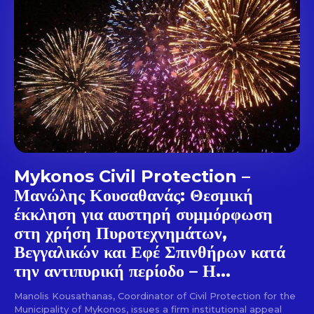
out!
Sing up for our newsletter
to stay in the loop.
SUBSCRIBE
Mykonos Civil Protection –
Μανώλης Κουσαθανάς: Θεσμική
έκκληση για αυστηρή συμμόρφωση
στη χρήση Πυροτεχνημάτων,
Βεγγαλικών και Εφέ Σπινθήρων κατά
την αντιπυρική περίοδο – Η...
Manolis Kousathanas, Coordinator of Civil Protection for the
Municipality of Mykonos, issues a firm institutional appeal