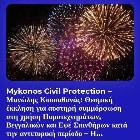
Don't miss
out!
Sing up for our newsletter
to stay in the loop.
SUBSCRIBE
Mykonos Civil Protection –
Μανώλης Κουσαθανάς: Θεσμική
έκκληση για αυστηρή συμμόρφωση
στη χρήση Πυροτεχνημάτων,
Βεγγαλικών και Εφέ Σπινθήρων κατά
την αντιπυρική περίοδο – Η...