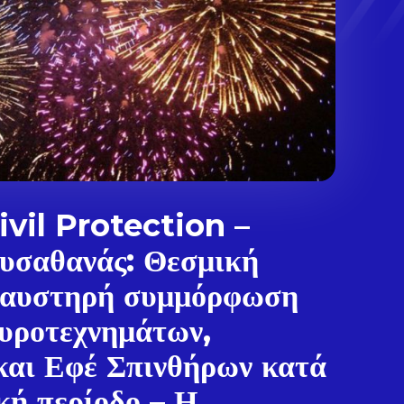
vil Protection –
υσαθανάς: Θεσμική
 αυστηρή συμμόρφωση
υροτεχνημάτων,
και Εφέ Σπινθήρων κατά
.
κή περίοδο – Η...