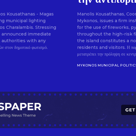
gos Kousathanas - Magas
Manolis Kousathanas, Coordi
SUBSCRIB
g municipal lighting
Mykonos, issues a firm ins
ios Charalambis. Stressing
for the use of fireworks, 
, he announced immediate
throughout the high-risk f
t authorities with any
the island constitutes a n
residents and visitors. Η πα
μετατρέπει την πρόληψη σε κεντρι
MYKONOS MUNICIPAL POLITIC