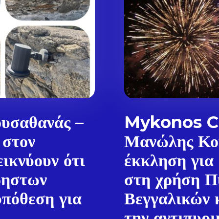
υσαθανάς –
Mykonos Ci
 στον
Μανώλης Κο
ικνύουν ότι
έκκληση για
ρηστων
στη χρήση Π
Don't miss out!
πόθεση για
Βεγγαλικών 
Sing up for our newsletter to stay in the loop
την αντιπυρι