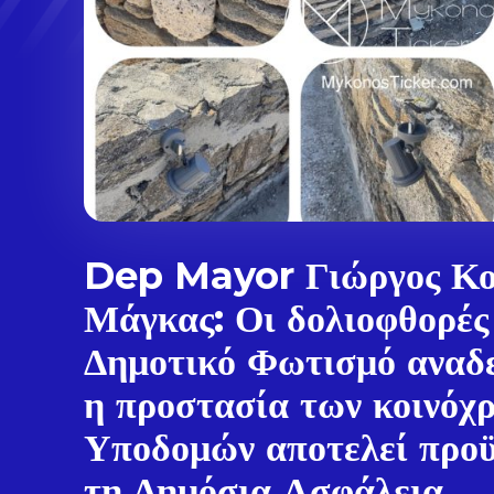
Dep Mayor Γιώργος Κο
Μάγκας: Οι δολιοφθορές
Δημοτικό Φωτισμό αναδε
η προστασία των κοινόχ
Υποδομών αποτελεί προϋ
τη Δημόσια Ασφάλεια,...