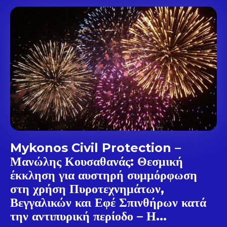
Don't miss
out!
Sing up for our newsletter
to stay in the loop.
SUBSCRIBE
Mykonos Civil Protection –
Μανώλης Κουσαθανάς: Θεσμική
έκκληση για αυστηρή συμμόρφωση
στη χρήση Πυροτεχνημάτων,
Βεγγαλικών και Εφέ Σπινθήρων κατά
την αντιπυρική περίοδο – Η...