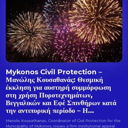
out!
Sing up for our newsletter
to stay in the loop.
SUBSCRIBE
Mykonos Civil Protection –
Μανώλης Κουσαθανάς: Θεσμική
έκκληση για αυστηρή συμμόρφωση
στη χρήση Πυροτεχνημάτων,
Βεγγαλικών και Εφέ Σπινθήρων κατά
την αντιπυρική περίοδο – Η...
Manolis Kousathanas, Coordinator of Civil Protection for the
Municipality of Mykonos, issues a firm institutional appeal