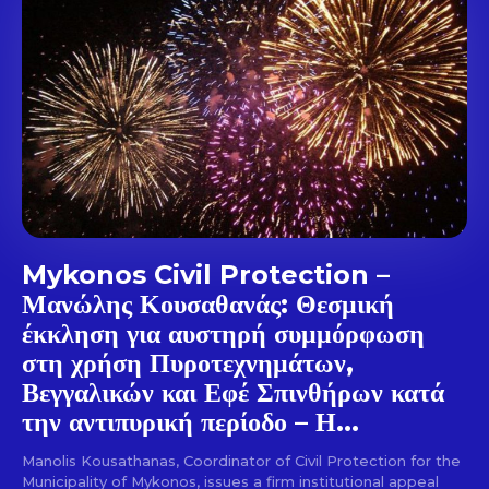
out!
Sing up for our newsletter
to stay in the loop.
SUBSCRIBE
Mykonos Civil Protection –
Μανώλης Κουσαθανάς: Θεσμική
έκκληση για αυστηρή συμμόρφωση
στη χρήση Πυροτεχνημάτων,
Βεγγαλικών και Εφέ Σπινθήρων κατά
την αντιπυρική περίοδο – Η...
Manolis Kousathanas, Coordinator of Civil Protection for the
Municipality of Mykonos, issues a firm institutional appeal