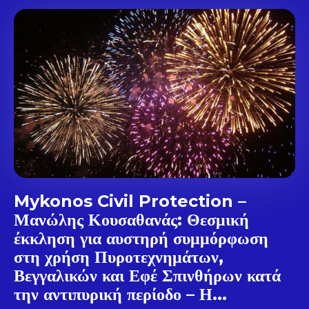
Don't miss
out!
Sing up for our newsletter
to stay in the loop.
SUBSCRIBE
Mykonos Civil Protection –
Μανώλης Κουσαθανάς: Θεσμική
έκκληση για αυστηρή συμμόρφωση
στη χρήση Πυροτεχνημάτων,
Βεγγαλικών και Εφέ Σπινθήρων κατά
την αντιπυρική περίοδο – Η...