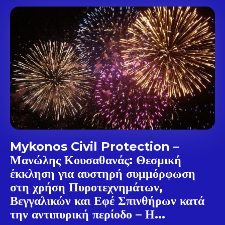
Don't miss
out!
Sing up for our newsletter
to stay in the loop.
SUBSCRIBE
Mykonos Civil Protection –
Μανώλης Κουσαθανάς: Θεσμική
έκκληση για αυστηρή συμμόρφωση
στη χρήση Πυροτεχνημάτων,
Βεγγαλικών και Εφέ Σπινθήρων κατά
την αντιπυρική περίοδο – Η...