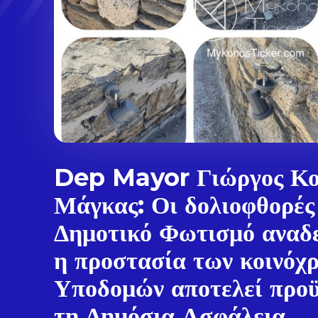
Dep Mayor Γιώργος Κο
Μάγκας: Οι δολιοφθορές
Δημοτικό Φωτισμό αναδε
η προστασία των κοινόχ
Υποδομών αποτελεί προϋ
τη Δημόσια Ασφάλεια,...