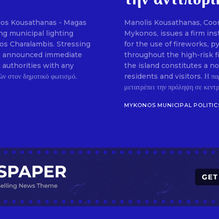
gos Kousathanas - Magas
Manolis Kousathanas, Coordi
SUBSCRIB
g municipal lighting
Mykonos, issues a firm ins
ios Charalambis. Stressing
for the use of fireworks, 
, he announced immediate
throughout the high-risk f
t authorities with any
the island constitutes a n
residents and visitors. Η πα
μετατρέπει την πρόληψη σε κεντρι
MYKONOS MUNICIPAL POLITIC