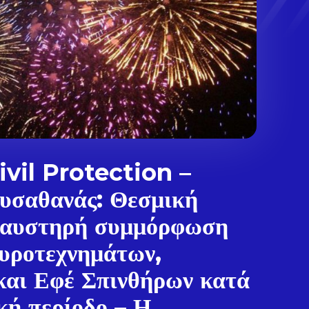
vil Protection –
υσαθανάς: Θεσμική
 αυστηρή συμμόρφωση
υροτεχνημάτων,
και Εφέ Σπινθήρων κατά
.
κή περίοδο – Η...