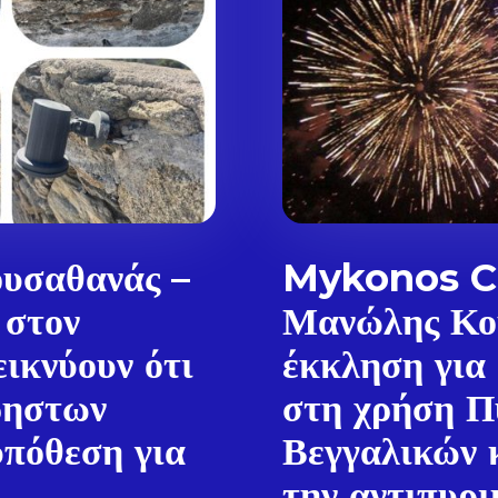
υσαθανάς –
Mykonos Ci
 στον
Μανώλης Κο
ικνύουν ότι
έκκληση για
ρηστων
στη χρήση Π
Don't miss out!
πόθεση για
Βεγγαλικών 
Sing up for our newsletter to stay in the loop
την αντιπυρι